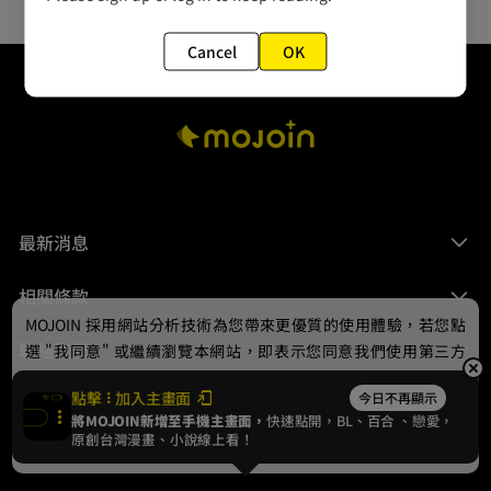
Cancel
OK
最新消息
相關條款
MOJOIN
採用網站分析技術為您帶來更優質的使用體驗，若您點
聯絡我們
選 "我同意" 或繼續瀏覽本網站，即表示您同意我們使用第三方
Cookie，欲瞭解更多資訊請見
隱私權政策
。
點擊
加入主畫面
今日不再顯示
將MOJOIN新增至手機主畫面，
快速點開，BL、
百合
、戀愛，
我同意
原創台灣漫畫、小說線上看！
© 2024 gamania Digital Entertainment Co., Ltd.