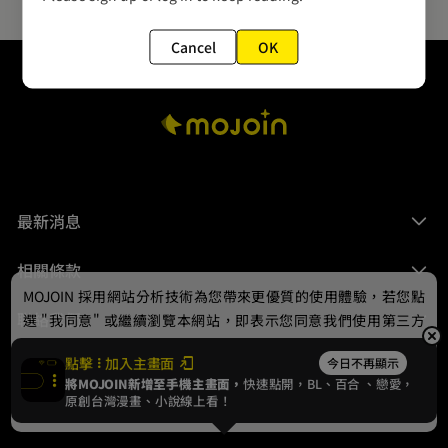
Cancel
OK
最新消息
相關條款
MOJOIN
採用網站分析技術為您帶來更優質的使用體驗，若您點
聯絡我們
選 "我同意" 或繼續瀏覽本網站，即表示您同意我們使用第三方
Cookie，欲瞭解更多資訊請見
隱私權政策
。
點擊
加入主畫面
今日不再顯示
將MOJOIN新增至手機主畫面，
快速點開，BL、
百合
、戀愛，
我同意
原創台灣漫畫、小說線上看！
© 2024 gamania Digital Entertainment Co., Ltd.