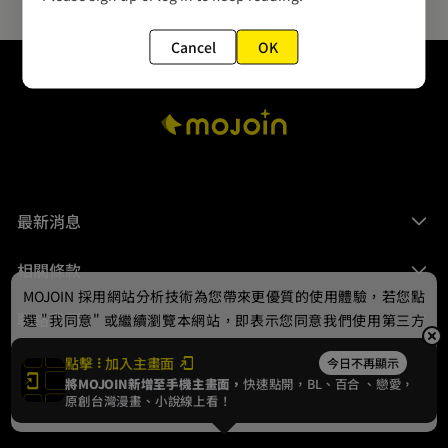
Cancel
OK
最新消息
相關條款
MOJOIN
採用網站分析技術為您帶來更優質的使用體驗，若您點
聯絡我們
選 "我同意" 或繼續瀏覽本網站，即表示您同意我們使用第三方
Cookie，欲瞭解更多資訊請見
隱私權政策
。
點擊
加入主畫面
今日不再顯示
將MOJOIN新增至手機主畫面，
快速點開，BL、
百合
、戀愛，
我同意
原創台灣漫畫、小說線上看！
© 2024 gamania Digital Entertainment Co., Ltd.