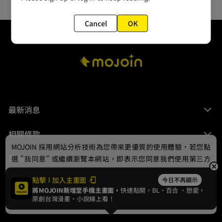
Cancel
OK
最新消息
相關條款
MOJOIN
採用網站分析技術為您帶來更優質的使用體驗，若您點
聯絡我們
選 "我同意" 或繼續瀏覽本網站，即表示您同意我們使用第三方
Cookie，欲瞭解更多資訊請見
隱私權政策
。
點擊
加入主畫面
今日不再顯示
將MOJOIN新增至手機主畫面，
快速點開，BL、
百合
、戀愛，
我同意
原創台灣漫畫、小說線上看！
© 2024 gamania Digital Entertainment Co., Ltd.