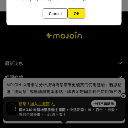
Cancel
OK
最新消息
相關條款
MOJOIN
採用網站分析技術為您帶來更優質的使用體驗，若您點
聯絡我們
選 "我同意" 或繼續瀏覽本網站，即表示您同意我們使用第三方
Cookie，欲瞭解更多資訊請見
隱私權政策
。
點擊
加入主畫面
今日不再顯示
將MOJOIN新增至手機主畫面，
快速點開，BL、
百合
、戀愛，
我同意
原創台灣漫畫、小說線上看！
© 2024 gamania Digital Entertainment Co., Ltd.