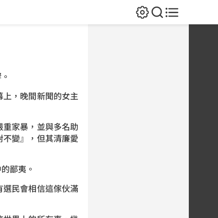
響。
幕上，晚間新聞的女主
嚴重家暴，並與多名助
對不變』，但其清廉愛
中的鄙夷。
有選民會相信這傢伙滿