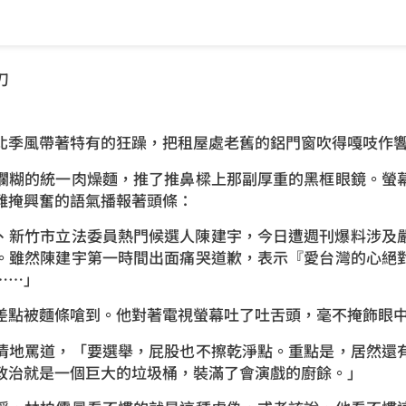
刀
北季風帶著特有的狂躁，把租屋處老舊的鋁門窗吹得嘎吱作
爛糊的統一肉燥麵，推了推鼻樑上那副厚重的黑框眼鏡。螢
難掩興奮的語氣播報著頭條：
、新竹市立法委員熱門候選人陳建宇，今日遭週刊爆料涉及
。雖然陳建宇第一時間出面痛哭道歉，表示『愛台灣的心絕
……」
差點被麵條嗆到。他對著電視螢幕吐了吐舌頭，毫不掩飾眼
清地罵道，「要選舉，屁股也不擦乾淨點。重點是，居然還
政治就是一個巨大的垃圾桶，裝滿了會演戲的廚餘。」