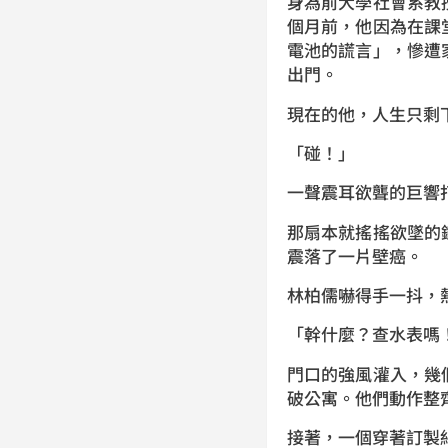
身為前大學社會系教
個月前，他因為在課
電池的謊言」，慘遭
出門。
現在的他，人生只剩
「碰！」
一聲震耳欲聾的巨響
那扇本就搖搖欲墜的
震落了一片壁癌。
林柏儒嚇得手一抖，
「幹什麼？查水表嗎
門口的強風灌入，幾
破公寓。他們動作整
接著，一個穿著訂製