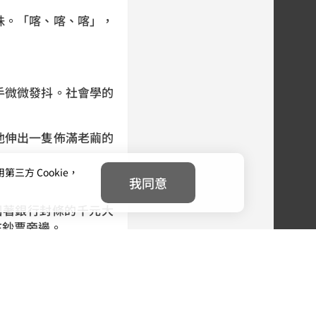
珠。「喀、喀、喀」，
手微微發抖。社會學的
他伸出一隻佈滿老繭的
方 Cookie，
我同意
綑著銀行封條的千元大
在鈔票旁邊。
儒本來用來泡茶的馬克
教你社會事。」