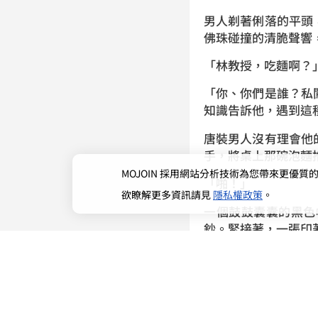
男人剃著俐落的平頭
佛珠碰撞的清脆聲響
「林教授，吃麵啊？
「你、你們是誰？私
知識告訴他，遇到這
唐裝男人沒有理會他
手，將桌上那碗泡麵
MOJOIN
採用網站分析技術為您帶來更優質的使
「啪！」
欲瞭解更多資訊請見
隱私權政策
。
一個鼓鼓囊囊的黑色
鈔。緊接著，一張印
林柏儒愣住了，目光
「認識一下，我姓李
杯，也不嫌髒，給自