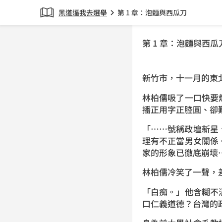
黑道逼我去選舉
第 1 章：泡麵與西瓜刀
chevron_right
第 1 章：泡麵與西瓜
新竹市，十一月的東
林柏儒吸了一口快要
播正用字正腔圓、卻
「……號稱政壇新星
理有不正當男女關係
家的形象已徹底崩壞
林柏儒冷笑了一聲，
「白痴。」他含糊不
口仁義道德？台灣的