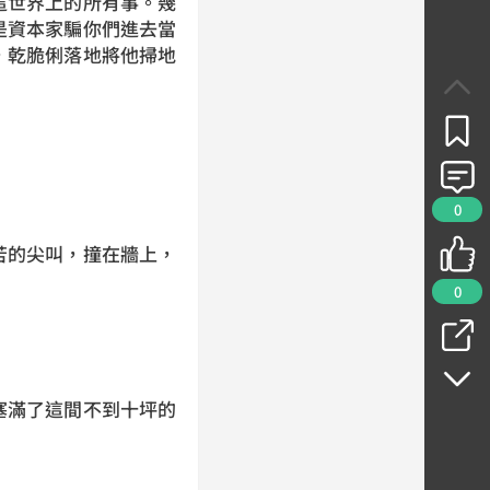
這世界上的所有事。幾
是資本家騙你們進去當
，乾脆俐落地將他掃地
0
苦的尖叫，撞在牆上，
0
。
塞滿了這間不到十坪的