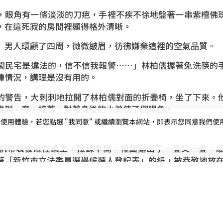
，眼角有一條淡淡的刀疤，手裡不疾不徐地盤著一串紫檀佛
，在這死寂的房間裡顯得格外清晰。
」男人環顧了四周，微微皺眉，彷彿嫌棄這裡的空氣品質。
闖民宅是違法的，信不信我報警……」林柏儒握著免洗筷的
種情況，講理是沒有用的。
的警告，大刺刺地拉開了林柏儒對面的折疊椅，坐了下來。
推到一旁，接著，對著身後的小弟使了個眼色。
用體驗，若您點選 "我同意" 或繼續瀏覽本網站，即表示您同意我們使用第三
帆布袋被砸在桌上，拉鍊半開，裡面露出了一疊又一疊、
著「新竹市立法委員選舉候選人登記表」的紙，被恭敬地放
在鈔票和登記表之間來回游移。
，道上兄弟給面子，叫我一聲龍哥。」男人端起桌上林柏
己倒了杯白開水。「教授，你書讀得多，但我今天來，是要