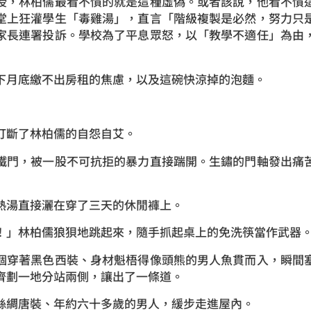
授，林柏儒最看不慣的就是這種虛偽。或者該說，他看不慣
堂上狂灌學生「毒雞湯」，直言「階級複製是必然，努力只
家長連署投訴。學校為了平息眾怒，以「教學不適任」為由
下月底繳不出房租的焦慮，以及這碗快涼掉的泡麵。
打斷了林柏儒的自怨自艾。
鐵門，被一股不可抗拒的暴力直接踹開。生鏽的門軸發出痛
熱湯直接灑在穿了三天的休閒褲上。
！」林柏儒狼狽地跳起來，隨手抓起桌上的免洗筷當作武器
個穿著黑色西裝、身材魁梧得像頭熊的男人魚貫而入，瞬間
齊劃一地分站兩側，讓出了一條道。
絲綢唐裝、年約六十多歲的男人，緩步走進屋內。