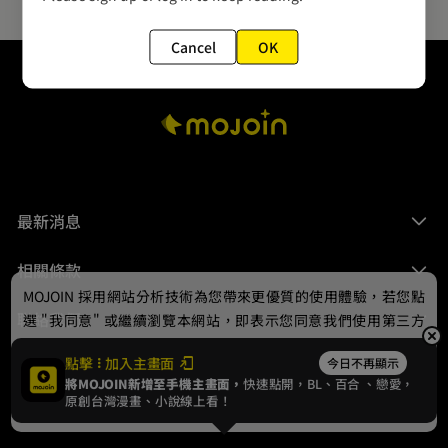
Cancel
OK
最新消息
相關條款
MOJOIN
採用網站分析技術為您帶來更優質的使用體驗，若您點
聯絡我們
選 "我同意" 或繼續瀏覽本網站，即表示您同意我們使用第三方
Cookie，欲瞭解更多資訊請見
隱私權政策
。
點擊
加入主畫面
今日不再顯示
將MOJOIN新增至手機主畫面，
快速點開，BL、
百合
、戀愛，
我同意
原創台灣漫畫、小說線上看！
© 2024 gamania Digital Entertainment Co., Ltd.