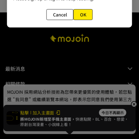
Cancel
OK
最新消息
相關條款
MOJOIN
採用網站分析技術為您帶來更優質的使用體驗，若您點
聯絡我們
選 "我同意" 或繼續瀏覽本網站，即表示您同意我們使用第三方
Cookie，欲瞭解更多資訊請見
隱私權政策
。
點擊
加入主畫面
今日不再顯示
將MOJOIN新增至手機主畫面，
快速點開，BL、
百合
、戀愛，
我同意
原創台灣漫畫、小說線上看！
© 2024 gamania Digital Entertainment Co., Ltd.