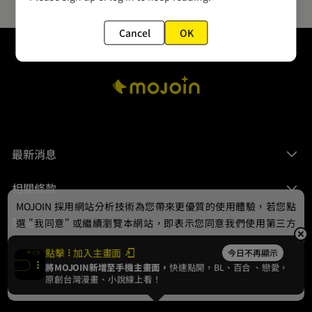
Cancel
OK
最新消息
相關條款
MOJOIN
採用網站分析技術為您帶來更優質的使用體驗，若您點
聯絡我們
選 "我同意" 或繼續瀏覽本網站，即表示您同意我們使用第三方
Cookie，欲瞭解更多資訊請見
隱私權政策
。
點擊
加入主畫面
今日不再顯示
將MOJOIN新增至手機主畫面，
快速點開，BL、
百合
、戀愛，
我同意
原創台灣漫畫、小說線上看！
© 2024 gamania Digital Entertainment Co., Ltd.