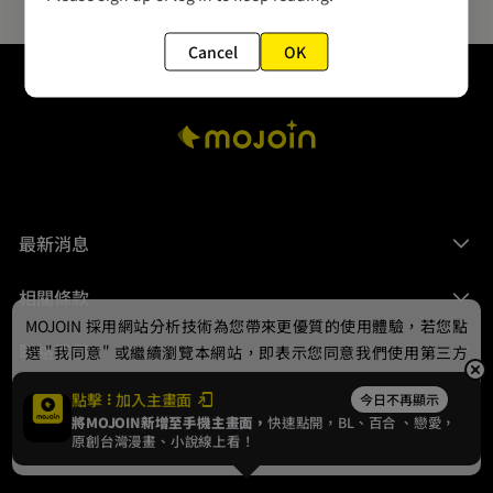
Cancel
OK
最新消息
相關條款
MOJOIN
採用網站分析技術為您帶來更優質的使用體驗，若您點
聯絡我們
選 "我同意" 或繼續瀏覽本網站，即表示您同意我們使用第三方
Cookie，欲瞭解更多資訊請見
隱私權政策
。
點擊
加入主畫面
今日不再顯示
將MOJOIN新增至手機主畫面，
快速點開，BL、
百合
、戀愛，
我同意
原創台灣漫畫、小說線上看！
© 2024 gamania Digital Entertainment Co., Ltd.