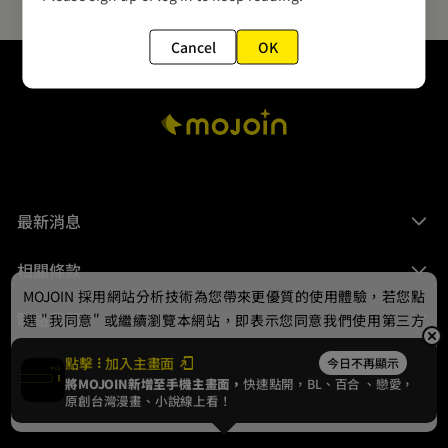
Cancel
OK
最新消息
相關條款
MOJOIN
採用網站分析技術為您帶來更優質的使用體驗，若您點
聯絡我們
選 "我同意" 或繼續瀏覽本網站，即表示您同意我們使用第三方
Cookie，欲瞭解更多資訊請見
隱私權政策
。
點擊
加入主畫面
今日不再顯示
將MOJOIN新增至手機主畫面，
快速點開，BL、
百合
、戀愛，
我同意
原創台灣漫畫、小說線上看！
© 2024 gamania Digital Entertainment Co., Ltd.