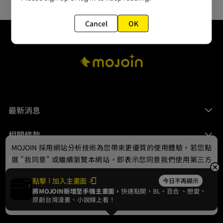
Cancel
OK
最新消息
相關條款
MOJOIN
採用網站分析技術為您帶來更優質的使用體驗，若您點
聯絡我們
選 "我同意" 或繼續瀏覽本網站，即表示您同意我們使用第三方
Cookie，欲瞭解更多資訊請見
隱私權政策
。
點擊
加入主畫面
今日不再顯示
將MOJOIN新增至手機主畫面，
快速點開，BL、
百合
、戀愛，
我同意
原創台灣漫畫、小說線上看！
© 2024 gamania Digital Entertainment Co., Ltd.