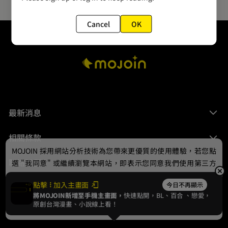
Cancel
OK
最新消息
相關條款
MOJOIN
採用網站分析技術為您帶來更優質的使用體驗，若您點
聯絡我們
選 "我同意" 或繼續瀏覽本網站，即表示您同意我們使用第三方
Cookie，欲瞭解更多資訊請見
隱私權政策
。
點擊
加入主畫面
今日不再顯示
將MOJOIN新增至手機主畫面，
快速點開，BL、
百合
、戀愛，
我同意
原創台灣漫畫、小說線上看！
© 2024 gamania Digital Entertainment Co., Ltd.