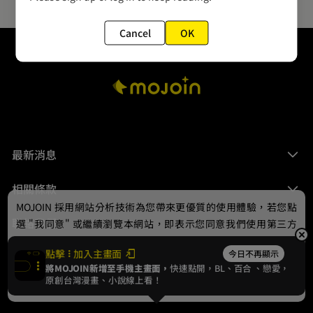
Cancel
OK
最新消息
相關條款
MOJOIN
採用網站分析技術為您帶來更優質的使用體驗，若您點
聯絡我們
選 "我同意" 或繼續瀏覽本網站，即表示您同意我們使用第三方
Cookie，欲瞭解更多資訊請見
隱私權政策
。
點擊
加入主畫面
今日不再顯示
將MOJOIN新增至手機主畫面，
快速點開，BL、
百合
、戀愛，
我同意
原創台灣漫畫、小說線上看！
© 2024 gamania Digital Entertainment Co., Ltd.