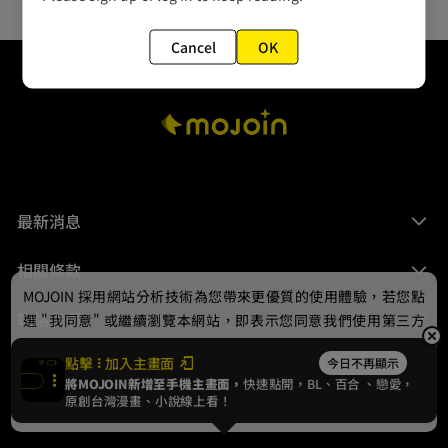
Cancel
OK
最新消息
相關條款
MOJOIN
採用網站分析技術為您帶來更優質的使用體驗，若您點
聯絡我們
選 "我同意" 或繼續瀏覽本網站，即表示您同意我們使用第三方
Cookie，欲瞭解更多資訊請見
隱私權政策
。
點擊
加入主畫面
今日不再顯示
將MOJOIN新增至手機主畫面，
快速點開，BL、
百合
、戀愛，
我同意
原創台灣漫畫、小說線上看！
© 2024 gamania Digital Entertainment Co., Ltd.