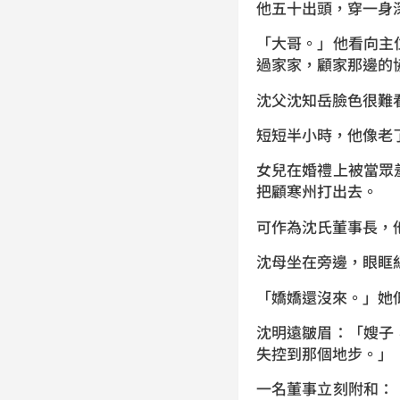
他五十出頭，穿一身
「大哥。」他看向主
過家家，顧家那邊的
沈父沈知岳臉色很難
短短半小時，他像老
女兒在婚禮上被當眾
把顧寒州打出去。
可作為沈氏董事長，
沈母坐在旁邊，眼眶
「嬌嬌還沒來。」她
沈明遠皺眉：「嫂子
失控到那個地步。」
一名董事立刻附和：