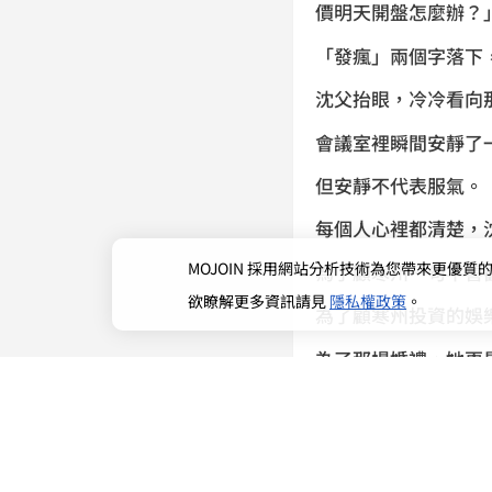
價明天開盤怎麼辦？
「發瘋」兩個字落下
沈父抬眼，冷冷看向
會議室裡瞬間安靜了
但安靜不代表服氣。
每個人心裡都清楚，
MOJOIN
採用網站分析技術為您帶來更優質的使
為了顧寒州一句不喜
欲瞭解更多資訊請見
隱私權政策
。
為了顧寒州投資的娛
為了那場婚禮，她更
在董事們眼裡，沈嬌
她是沈氏最大的不確
沈明遠放下茶杯，聲