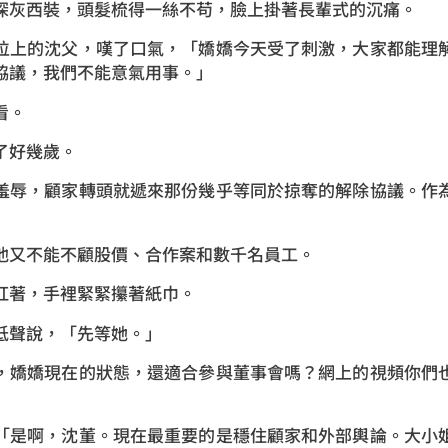
深灰西裝，頭髮梳得一絲不苟，臉上掛著長輩式的沉痛。
位上的沈父，嘆了口氣，「嬌嬌今天受了刺激，大家都能理
協議，我們不能意氣用事。」
看。
了好幾歲。
羞辱，顧家轉頭就遞來那份幾乎等同於掠奪的解除協議。作
他又不能不顧股價、合作案和數千名員工。
紅著，手裡緊緊攥著紙巾。
低聲說，「先等她。」
，嬌嬌現在的狀態，還適合參與董事會嗎？網上的視頻你們
「是啊，沈董。現在最重要的是穩住顧家和外部輿論。大小