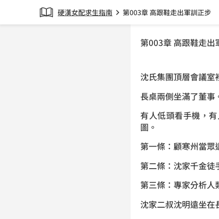
硬漢女配求生指南
第003章 高跟鞋走出軍訓正步
chevron_right
第003章 高跟鞋走
沈氏集團頂層會議室
長桌兩側坐滿了董事
有人低頭看手機，有
圖。
第一條：顧寒州當眾
第二條：沈家千金徒
第三條：專家分析人
沈家二叔沈明遠坐在