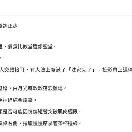
出軍訓正步
裡，氣氛比教堂還像靈堂。
。
人交頭接耳，有人臉上寫滿了「沈家完了」。投影幕上還
退婚，白月光蘇軟軟落淚離場。
手捏碎純金燭臺。
類是否可能因情傷短暫突破肌肉極限。
長桌右側，指腹慢慢摩挲著茶杯邊緣。