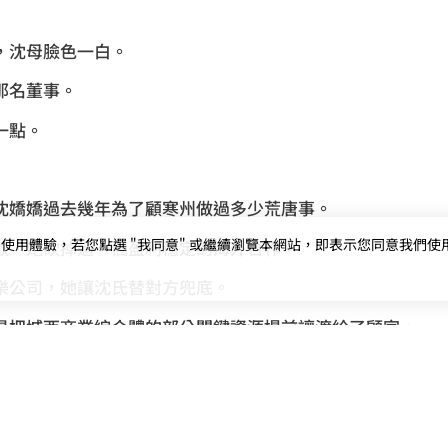
」
，沈母臉色一白。
那名董事。
一點。
沈嬌嬌過去幾年為了顧寒州做過多少荒唐事。
用體驗，若您點選 "我同意" 或繼續瀏覽本網站，即表示您同意我們使用第三
歡，她砍掉過一個盈利穩定的海外合作。
樂公司，她讓沈氏替對方兜底。
是把城西商業綜合體的部分關鍵資源提前讓渡給了顧家。
嬌不是繼承人。
定風險。
音放得更沉：「我知道大哥疼女兒，我也疼嬌嬌。可越是這