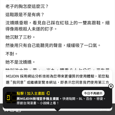
老子的胸怎麼這麼沉？
這鞋跟是不是有病？
沈嬌嬌垂眼，看見自己踩在紅毯上的一雙高跟鞋，細
得像兩根殺人未遂的釘子。
她沉默了三秒。
然後用只有自己能聽見的聲音，緩緩吸了一口氣。
不對。
她不是沈嬌嬌。
她叫沈大強，男，一米九，體重八十七公斤，平生最
討厭的東西有三樣：娘炮、戀愛腦，以及讓男人穿高
MOJOIN
採用網站分析技術為您帶來更優質的使用體驗，若您點
跟鞋。
選 "我同意" 或繼續瀏覽本網站，即表示您同意我們使用第三方
Cookie，欲瞭解更多資訊請見
隱私權政策
。
可現在，她不但穿了高跟鞋，還穿了婚紗，胸前掛著
點擊
加入主畫面
今日不再顯示
一串亮得晃眼的鑽石項鍊，旁邊站著一個西裝革履、
將MOJOIN新增至手機主畫面，
快速點開，BL、
百合
、戀愛，
長得像霸總流水線標準件的男人。
我同意
原創台灣漫畫、小說線上看！
上一章
下一章
那男人正用一種「全世界都欠我八百億」的冷漠眼神