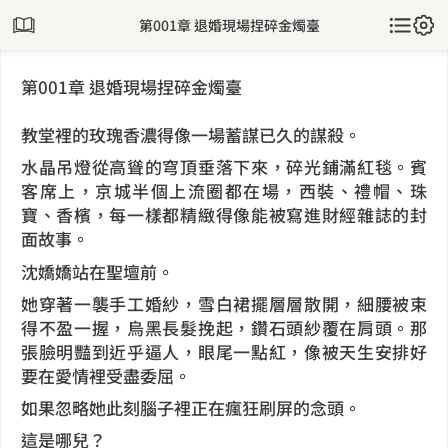
第001章 退婚現場捏碎金燭臺
第001章 退婚現場捏碎金燭臺
教堂裡的玫瑰香濃得像一場蓄謀已久的謀殺。
水晶吊燈從高聳的穹頂垂落下來，碎光鋪滿紅毯。賓
客席上，京城半個上流圈都在場，西裝、禮帽、珠
寶、香檳，每一樣都精緻得像能被寫進財經雜誌的封
面故事。
沈嬌嬌站在聖壇前。
她穿著一襲手工婚紗，雪白裙擺層層散開，細腰被束
得不盈一握，烏黑長髮挽起，鑽石頭紗覆在肩頭。那
張臉明豔到近乎逼人，眼尾一點紅，像被天生安排好
要在愛情裡受盡委屈。
如果忽略她此刻腦子裡正在瘋狂刷屏的念頭。
這是哪兒？