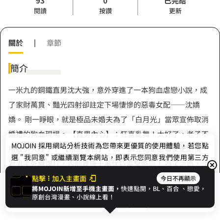
93
0
已完結
閱讀
按讚
更新
關於
|
章節
簡介
一米九的鋼鐵直男沈大強，意外穿進了一本狗血虐戀小說，成
了家財萬貫、豔光四射卻註定下場悽慘的惡毒女配——沈嬌
嬌。 剛一睜眼，就是極品未婚夫為了「白月光」當眾宣佈取消
婚禮的狗血現場。 【直男內心】：狂喜亂舞！太好了，老子不
MOJOIN
採用網站分析技術為您帶來更優質的使用體驗，若您點
用被男人睡了！ 【系統警告】：滴！請立刻走惡毒女配劇情，
選 "我同意" 或繼續瀏覽本網站，即表示您同意我們使用第三方
對男主死纏爛打，否則實施十萬伏特電擊懲罰！ 為了活命，沈
Cookie，欲瞭解更多資訊請見
隱私權政策
。
大強被迫夾起嗓子營業。 她面目猙獰地一把捏碎了聖壇上的純
點擊
加入主畫面
今日不再顯示
將MOJOIN新增至手機主畫面，
快速點開，BL、
百合
、戀愛，
展開全部
金燭臺，紅著眼眶——其實是憋笑憋的——咆哮： 「你竟然敢
我同意
開始閱讀
收藏
原創台灣漫畫、小說線上看！
拋棄我！你會後悔的！」 從此，全京城都知道沈家千金因愛生