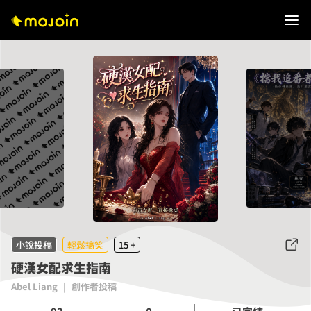
小說投稿
輕鬆搞笑
15 +
硬漢女配求生指南
Abel Liang
|
創作者投稿