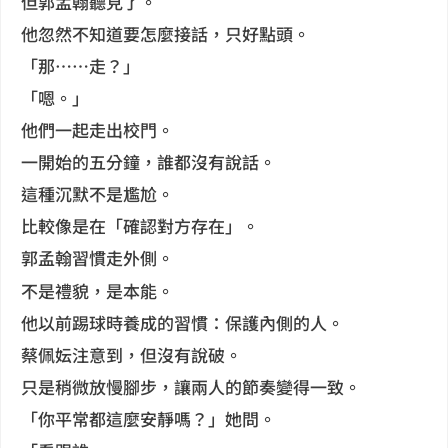
但郭孟翰聽見了。
他忽然不知道要怎麼接話，只好點頭。
「那……走？」
「嗯。」
他們一起走出校門。
一開始的五分鐘，誰都沒有說話。
這種沉默不是尷尬。
比較像是在「確認對方存在」。
郭孟翰習慣走外側。
不是禮貌，是本能。
他以前踢球時養成的習慣：保護內側的人。
蔡佩妘注意到，但沒有說破。
只是稍微放慢腳步，讓兩人的節奏變得一致。
「你平常都這麼安靜嗎？」她問。