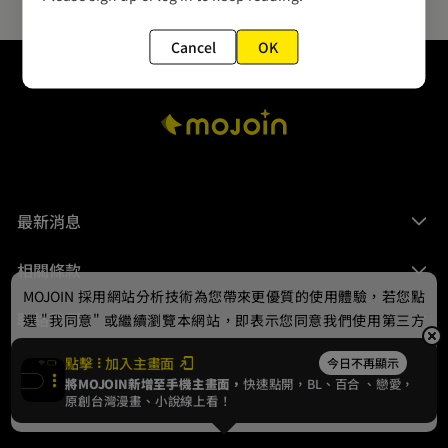
Cancel
OK
最新消息
相關條款
MOJOIN
採用網站分析技術為您帶來更優質的使用體驗，若您點
聯絡我們
選 "我同意" 或繼續瀏覽本網站，即表示您同意我們使用第三方
Cookie，欲瞭解更多資訊請見
隱私權政策
。
點擊
加入主畫面
今日不再顯示
將MOJOIN新增至手機主畫面，
快速點開，BL、
百合
、戀愛，
我同意
原創台灣漫畫、小說線上看！
© 2024 gamania Digital Entertainment Co., Ltd.