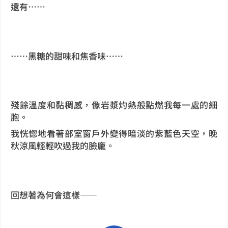
還有……
……黑糖的甜味和焦香味……
殘餘溫度和黏稠感，像岩漿灼熱般點燃我每一處的細
胞。
我恍惚地看著部室窗戶外變得暗淡的紫藍色天空，晚
秋涼風輕輕吹過我的臉龐。
回想著為何會這樣——