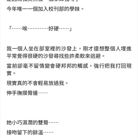
今年唯一一個加入校刊部的學妹。
「……唉…………好硬……」
我一個人坐在部室裡的沙發上，剛才還想整個人埋進
平常覺得很硬的沙發尋找些許柔軟來逃避。
當前卻毫不留情變會硬邦邦的觸感，強行把我打回現
實。
現實真的不會輕易放過我。
伸手撫摸脣邊——
她小巧濕潤的雙脣……
接吻留下的餘溫……