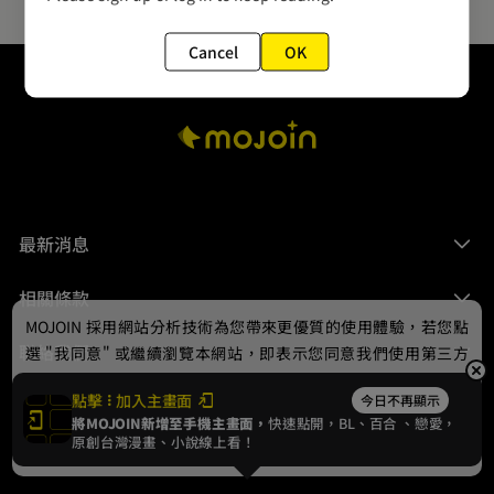
Cancel
OK
最新消息
相關條款
MOJOIN
採用網站分析技術為您帶來更優質的使用體驗，若您點
聯絡我們
選 "我同意" 或繼續瀏覽本網站，即表示您同意我們使用第三方
Cookie，欲瞭解更多資訊請見
隱私權政策
。
點擊
加入主畫面
今日不再顯示
將MOJOIN新增至手機主畫面，
快速點開，BL、
百合
、戀愛，
我同意
原創台灣漫畫、小說線上看！
© 2024 gamania Digital Entertainment Co., Ltd.