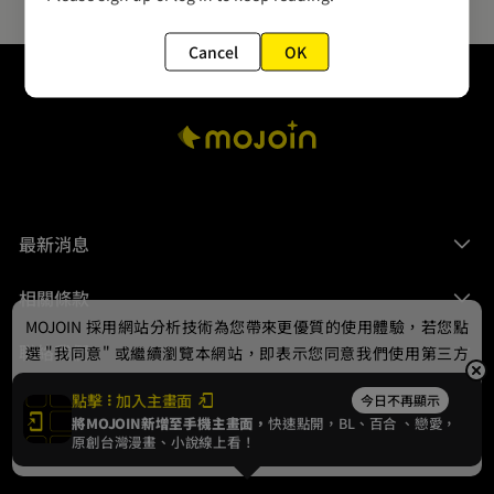
Cancel
OK
最新消息
相關條款
MOJOIN
採用網站分析技術為您帶來更優質的使用體驗，若您點
聯絡我們
選 "我同意" 或繼續瀏覽本網站，即表示您同意我們使用第三方
Cookie，欲瞭解更多資訊請見
隱私權政策
。
點擊
加入主畫面
今日不再顯示
將MOJOIN新增至手機主畫面，
快速點開，BL、
百合
、戀愛，
我同意
原創台灣漫畫、小說線上看！
© 2024 gamania Digital Entertainment Co., Ltd.