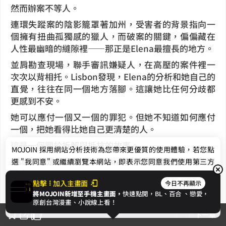
然而辦案不等人。
連環失蹤案的陰影籠罩著加州，受害者的背景指向一
個擁有扭曲孤獨感的獵人，而破案的關鍵，偏偏藏在
人性最幽暗的縫隙裡——那正是Elena最擅長的地方。
並肩勘查現場，聯手審訊嫌疑人，在高壓的案件裡一
次次以背相托。Lisbon發現，Elena的分析和她自己的
直覺，往往在同一個地方落腳。這讓她比任何分歧都
更感到不安。
她可以應付一個又一個的罪犯。但她不知道如何應付
一個，把她看得比她自己更清楚的人。
這是一個關於拆解與抵抗的故事。
MOJOIN
採用網站分析技術為您帶來更優質的使用體驗，若您點
Lisbon越是守口如瓶，Elena就越想看見防線以內的那
選 "我同意" 或繼續瀏覽本網站，即表示您同意我們使用第三方
個人。
Cookie，欲瞭解更多資訊請見
隱私權政策
。
點擊
加入主畫面
今日不再顯示
她都習慣獨自撐著。
將MOJOIN新增至手機主畫面，
快速點開，BL、
百合
、戀愛，
我同意
原創台灣漫畫、小說線上看！
她都以為這樣就夠了。
上一章
下一章
直到遇見另一個，能溫柔地把她拆解再抱緊的人。