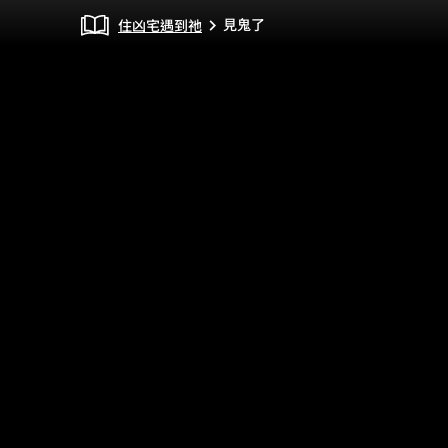
見鬼了
住凶宅遇到祂
chevron_right