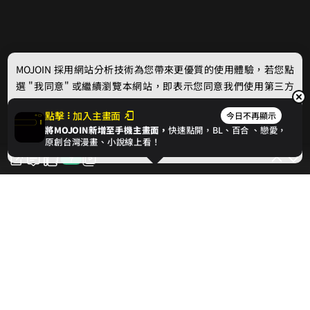
MOJOIN
採用網站分析技術為您帶來更優質的使用體驗，若您點
選 "我同意" 或繼續瀏覽本網站，即表示您同意我們使用第三方
Cookie，欲瞭解更多資訊請見
隱私權政策
。
點擊
加入主畫面
今日不再顯示
將MOJOIN新增至手機主畫面，
快速點開，BL、
百合
、戀愛，
我同意
原創台灣漫畫、小說線上看！
7
7
對此話次按讚支持