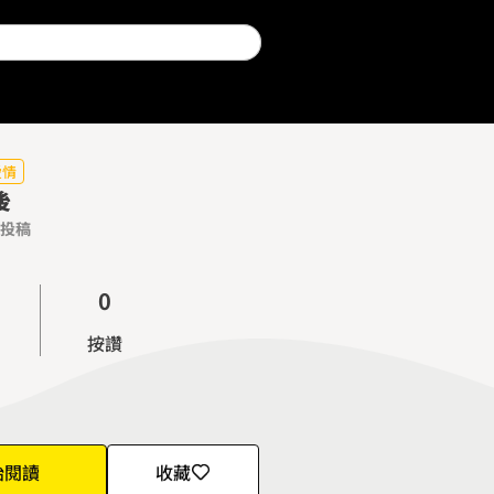
愛情
後
投稿
0
1
按讚
2
3
4
5
始閱讀
收藏