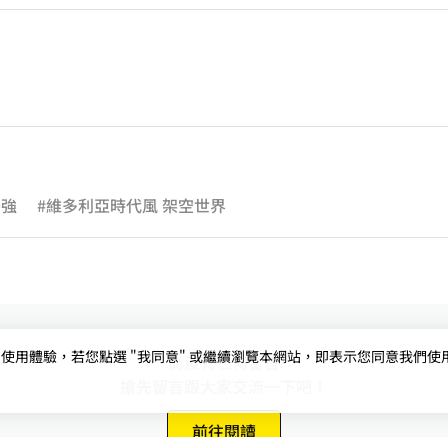
雙強
#維多利亞時代風 架空世界
用體驗，若您點選 "我同意" 或繼續瀏覽本網站，即表示您同意我們使用第三
尚沒有任何留言
搶先留言跟大家交流一下吧！
前往閱讀