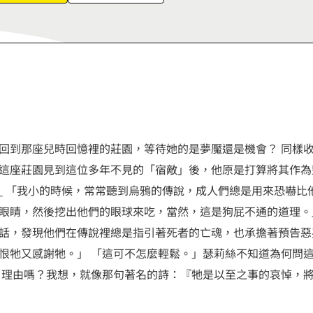
6
7
8
9
回到那座兒時回憶裡的莊園，等待她的是夢魘還是機會？ 同樣
這座莊園見到這位多年不見的「宿敵」後，他原是打算將其作為
__ 「我小的時候，常常聽到烏鴉的傳說，成人們總是用來恐嚇
眼睛，然後挖出他們的眼球來吃，當然，這是狗屁不通的道理。
話，發現他們在傳說裡總是指引著死者的亡魂，也承擔著預告惡
恨牠又感謝牠。」 「這可不怎麼輕鬆。」瑟莉絲不知道為何問
，理由嗎？我想，就像那句著名的詩：『牠是以至之事的哀悼，將