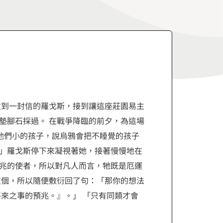
收到一封信的羅戈斯，接到讓這座莊園易主
墊腳石採過。 在戰爭降臨的前夕，為這場
比他們小的孩子，說烏鴉會把不睡覺的孩子
」羅戈斯停下來凝視著她，接著慢慢地在
兆的使者，所以對凡人而言，牠既是厄運
這個，所以隨便敷衍回了句：「那你的想法
來之事的預兆。』。」 「只有同類才會