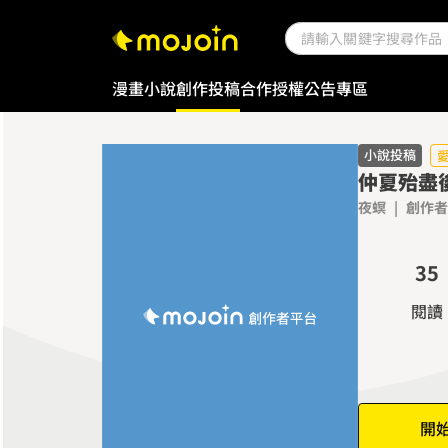
漫畫
小說
創作投稿
合作授權
公告專區
0
1
小說投稿
仲夏殆盡
0
2
夜螟
|
創作者
1
3
2
4
3
5
4
6
閱讀
5
7
6
8
7
9
8
開