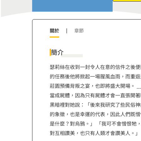
9
關於
|
章節
簡介
瑟莉絲在收到一封令人在意的信件之後便
的任務後他將掀起一場腥風血雨，而重返
莊園預備背叛之宴，也即將盛大開場。 
當成屍體，因為只有屍體才會一直張開著
黑暗裡對她說：「後來我研究了些民俗神
的象徵，也是幸運的代表，因此人們既憎
是什麼？對烏鴉。」 「我可不會憎恨牠
對互相讚美，也只有人類才會讚美人。」