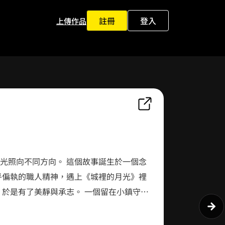
註冊
登入
上傳作品
0
1
0
2
1
3
。 這個故事誕生於一個念
乎偏執的職人精神，遇上《城裡的月光》裡
2
4
著
3
5
夢想。 有些愛情沒有轟轟烈烈。 卻能安靜地在心裡待一輩子。