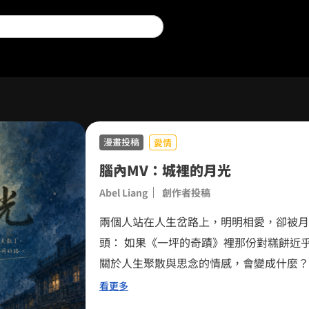
漫畫投稿
愛情
腦內MV：城裡的月光
Abel Liang
創作者投稿
兩個人站在人生岔路上，明明相愛，卻被月光照向不同方向
頭： 如果《一坪的奇蹟》裡那份對糕餅近
關於人生聚散與思念的情感，會變成什麼？ 於是有了美靜與承志。 一個留在小鎮守
味道。 一個遠行追逐
看更多