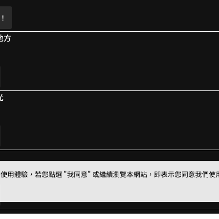
8
7
7
！
9
8
8
地方
9
9
光
用體驗，若您點選 "我同意" 或繼續瀏覽本網站，即表示您同意我們使用第三