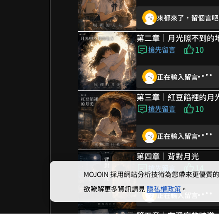
來都來了，留個言吧
第二章｜月光照不到的
10
搶先留言
正在輸入留言
第三章｜紅豆餡裡的月
10
搶先留言
正在輸入留言
第四章｜背對月光
14
搶先留言
MOJOIN
採用網站分析技術為您帶來更優質的使
欲瞭解更多資訊請見
隱私權政策
。
正在輸入留言
第五章｜有溫度的味道