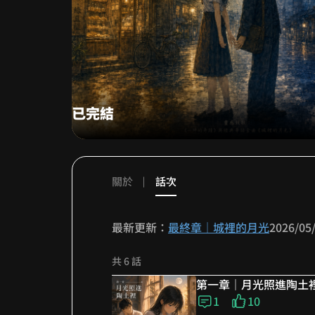
已完結
關於
話次
最新更新：
最終章｜城裡的月光
2026/05
共 6 話
第一章｜月光照進陶土
1
10