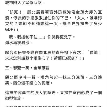
城市陷入了緊急狀態。
「該死！」顧北辰看著窗外迅速淹沒金茂大廈的巨
浪，修長的手指狠狠捏住你的下巴，「女人，誰准妳
哭的？妳知不知道妳這一哭，讓全世界損失了多少
GDP? 」
「我、我控制不住.....」你哭得更兇了。
海水再次暴漲。
聯合國秘書長跪在顧北辰的直升機下哀求：「顧總！
求求您別讓蘇小姐傷心了！荷蘭已經沒了！」
三、邪魅一笑，全球感冒
顧北辰冷哼一聲，嘴角勾起一抹三分涼薄、三分譏
笑、四分漫不經心的弧度。
這抹笑容產生的強大氣壓差，直接在室內形成了一個
微型氣旋。