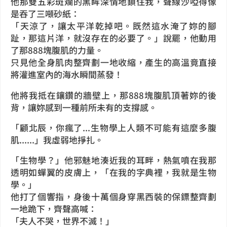
他那雙五彩斑斕的黑眸深情地鎖住我，聲線沙啞得像
是吞了三噸砂紙：
「天涼了，讓太平洋乾掉吧。既然這水淹了妳的腳
趾，那這片洋，就沒存在的必要了。」說罷，他動用
了那888塊腹肌的力量。
只見他全身肌肉整齊劃一地收縮，產生的高溫竟直接
將灌進室內的海水瞬間蒸發！
他將我抵在鑲鑽的牆壁上，那888塊腹肌頂著妳的後
背，讓妳感到一種前所未有的支撐感。
「顧北辰，你瘋了...生物學上人類不可能有這麼多腹
肌......」我虛弱地掙扎。
「生物學？」他邪魅地湊近我的耳畔，熱氣噴在我那
透明如蟬翼的皮膚上，「在我的字典裡，我就是生物
學。」
他打了個響指，身後十萬個身穿黑西裝的保鏢整齊劃
一地跪下，齊聲高喊：
「夫人不哭，世界不滅！」