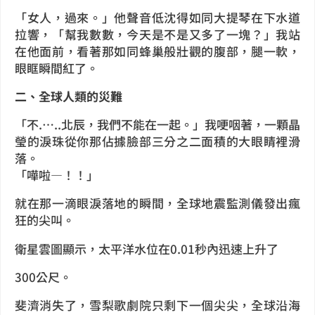
「女人，過來。」他聲音低沈得如同大提琴在下水道
拉響，「幫我數數，今天是不是又多了一塊？」我站
在他面前，看著那如同蜂巢般壯觀的腹部，腿一軟，
眼眶瞬間紅了。
二、全球人類的災難
「不.⋯..北辰，我們不能在一起。」我哽咽著，一顆晶
瑩的淚珠從你那佔據臉部三分之二面積的大眼睛裡滑
落。
「嘩啦—！！」
就在那一滴眼淚落地的瞬間，全球地震監測儀發出瘋
狂的尖叫。
衛星雲圖顯示，太平洋水位在0.01秒內迅速上升了
300公尺。
斐濟消失了，雪梨歌劇院只剩下一個尖尖，全球沿海