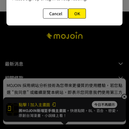
Cancel
OK
最新消息
相關條款
MOJOIN
採用網站分析技術為您帶來更優質的使用體驗，若您點
聯絡我們
選 "我同意" 或繼續瀏覽本網站，即表示您同意我們使用第三方
Cookie，欲瞭解更多資訊請見
隱私權政策
。
點擊
加入主畫面
今日不再顯示
將MOJOIN新增至手機主畫面，
快速點開，BL、
百合
、戀愛，
我同意
原創台灣漫畫、小說線上看！
© 2024 gamania Digital Entertainment Co., Ltd.