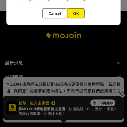
Cancel
OK
最新消息
相關條款
MOJOIN
採用網站分析技術為您帶來更優質的使用體驗，若您點
聯絡我們
選 "我同意" 或繼續瀏覽本網站，即表示您同意我們使用第三方
Cookie，欲瞭解更多資訊請見
隱私權政策
。
點擊
加入主畫面
今日不再顯示
將MOJOIN新增至手機主畫面，
快速點開，BL、
百合
、戀愛，
我同意
原創台灣漫畫、小說線上看！
© 2024 gamania Digital Entertainment Co., Ltd.