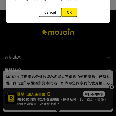
Cancel
OK
最新消息
相關條款
MOJOIN
採用網站分析技術為您帶來更優質的使用體驗，若您點
聯絡我們
選 "我同意" 或繼續瀏覽本網站，即表示您同意我們使用第三方
Cookie，欲瞭解更多資訊請見
隱私權政策
。
點擊
加入主畫面
今日不再顯示
將MOJOIN新增至手機主畫面，
快速點開，BL、
百合
、戀愛，
我同意
原創台灣漫畫、小說線上看！
© 2024 gamania Digital Entertainment Co., Ltd.