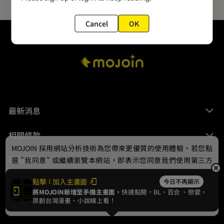
Cancel
OK
最新消息
相關條款
MOJOIN
採用網站分析技術為您帶來更優質的使用體驗，若您點
聯絡我們
選 "我同意" 或繼續瀏覽本網站，即表示您同意我們使用第三方
Cookie，欲瞭解更多資訊請見
隱私權政策
。
點擊
加入主畫面
今日不再顯示
將MOJOIN新增至手機主畫面，
快速點開，BL、
百合
、戀愛，
我同意
原創台灣漫畫、小說線上看！
© 2024 gamania Digital Entertainment Co., Ltd.