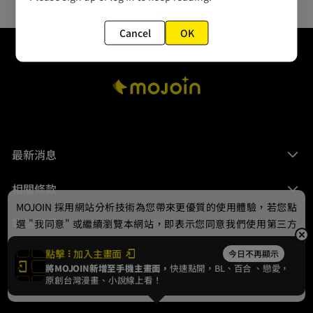
Cancel
OK
最新消息
相關條款
MOJOIN
採用網站分析技術為您帶來更優質的使用體驗，若您點
聯絡我們
選 "我同意" 或繼續瀏覽本網站，即表示您同意我們使用第三方
Cookie，欲瞭解更多資訊請見
隱私權政策
。
點擊
加入主畫面
今日不再顯示
將MOJOIN新增至手機主畫面，
快速點開，BL、
百合
、戀愛，
我同意
原創台灣漫畫、小說線上看！
© 2024 gamania Digital Entertainment Co., Ltd.