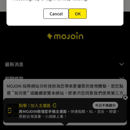
Cancel
OK
最新消息
相關條款
MOJOIN
採用網站分析技術為您帶來更優質的使用體驗，若您點
聯絡我們
選 "我同意" 或繼續瀏覽本網站，即表示您同意我們使用第三方
Cookie，欲瞭解更多資訊請見
隱私權政策
。
點擊
加入主畫面
今日不再顯示
將MOJOIN新增至手機主畫面，
快速點開，BL、
百合
、戀愛，
我同意
原創台灣漫畫、小說線上看！
© 2024 gamania Digital Entertainment Co., Ltd.