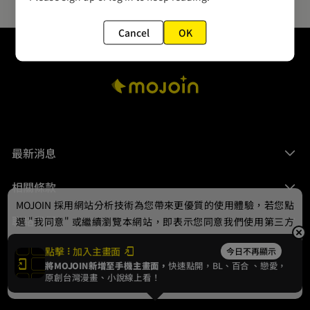
Cancel
OK
最新消息
相關條款
MOJOIN
採用網站分析技術為您帶來更優質的使用體驗，若您點
聯絡我們
選 "我同意" 或繼續瀏覽本網站，即表示您同意我們使用第三方
Cookie，欲瞭解更多資訊請見
隱私權政策
。
點擊
加入主畫面
今日不再顯示
將MOJOIN新增至手機主畫面，
快速點開，BL、
百合
、戀愛，
我同意
原創台灣漫畫、小說線上看！
© 2024 gamania Digital Entertainment Co., Ltd.