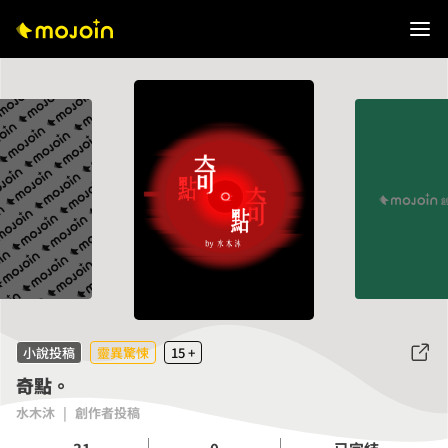
小說投稿
靈異驚悚
15 +
奇點。
水木沐
|
創作者投稿