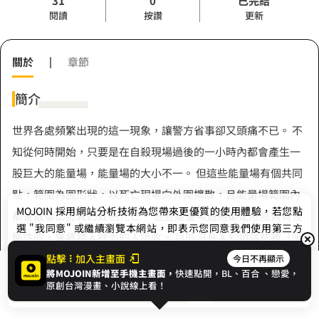
31
0
已完結
閱讀
按讚
更新
關於
|
章節
簡介
世界各處頻繁出現的這一現象，讓警方省事卻又頭痛不已。 不
知從何時開始，只要是在自殺現場過後的一小時內都會產生一
股巨大的能量場，能量場的大小不一。 但這些能量場有個共同
點，範圍為圓形狀，以死亡現場向外圍擴散，且能量場範圍內
MOJOIN
採用網站分析技術為您帶來更優質的使用體驗，若您點
都會散發出詭異的紅色光芒。 這些能量場通通都是危險具有侵
選 "我同意" 或繼續瀏覽本網站，即表示您同意我們使用第三方
略性的，會將踏入裡面的人吸收。 目前沒有人知道這些被「吸
Cookie，欲瞭解更多資訊請見
隱私權政策
。
收」的人去了哪裡、是否平安無事。 也因為此種現象詭異且無
點擊
加入主畫面
今日不再顯示
將MOJOIN新增至手機主畫面，
快速點開，BL、
百合
、戀愛，
展開全部
法以科學解釋，因此外界都將這種現象稱之為──「奇點」。
我同意
開始閱讀
收藏
原創台灣漫畫、小說線上看！
一位吊兒郎當、明明已經成年卻仍堅持身穿高中制服的奇女子