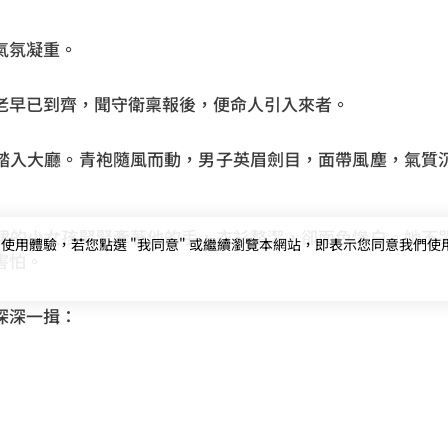
氣氛凝重。
老早已到齊，聞守衛稟報後，便命人引入來者。
踏入大廳。青袍隨風而動，男子英眉劍目，面帶風塵，氣質
裙的小女孩緊緊牽著他的手，衣衫整潔，卻面色慘白。她不
用體驗，若您點選 "我同意" 或繼續瀏覽本網站，即表示您同意我們使用第三
害怕。
深深一揖：
弟。攜其遺女——墨心璃，前來投報。」
大俠之名……恕老夫孤陋，未曾聽聞。」