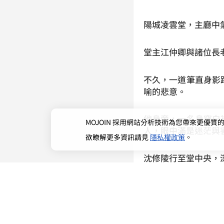
陽城凌雲堂，主廳中
堂主江仲卿與諸位長
不久，一道筆直身影
喻的悲意。
他身旁，一名身穿白
MOJOIN
採用網站分析技術為您帶來更優質的使
人，眼中滿是迷茫與
欲瞭解更多資訊請見
隱私權政策
。
沈修陵行至堂中央，
「沈修陵，墨元靖義
江仲卿微皺眉：「沈