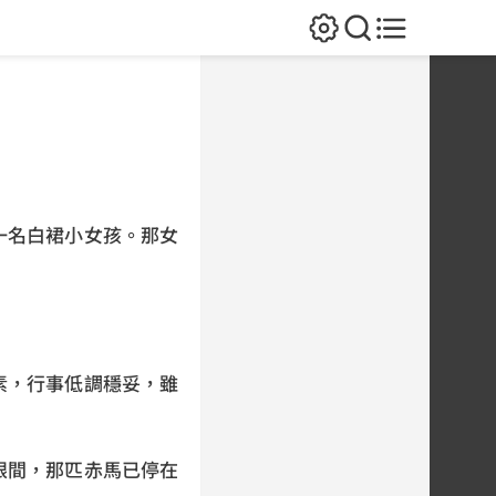
一名白裙小女孩。那女
素，行事低調穩妥，雖
眼間，那匹赤馬已停在