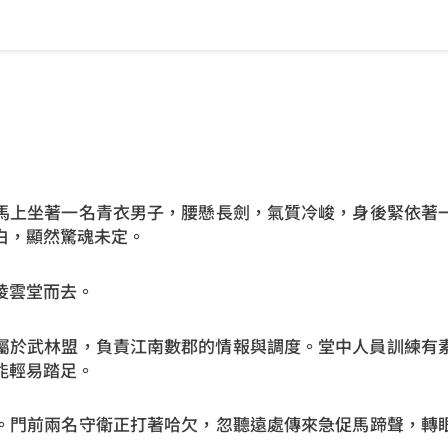
馬上坐著一名青衣男子，腰懸長劍，氣質冷峻，身後緊依著
白，顯然驚魂未定。
凌雲堂而去。
屬於武林盟，負責江南數郡的情報與調度。堂中人員訓練有
能輕易踏足。
。門前兩名守衛正打著哈欠，忽聽遠處傳來急促馬蹄聲，轉