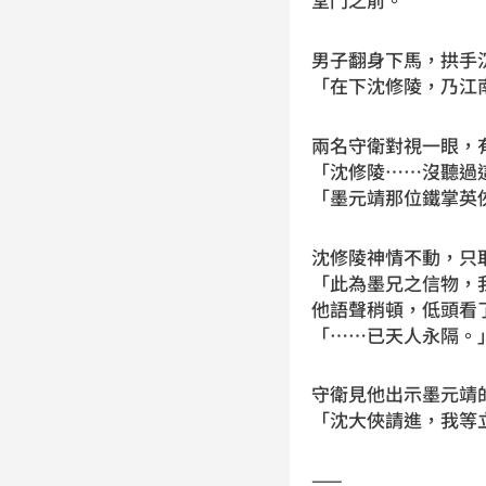
男子翻身下馬，拱手
「在下沈修陵，乃江
兩名守衛對視一眼，
「沈修陵……沒聽過
「墨元靖那位鐵掌英
沈修陵神情不動，只
「此為墨兄之信物，
他語聲稍頓，低頭看
「……已天人永隔。
守衛見他出示墨元靖
「沈大俠請進，我等
——