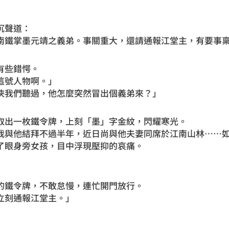
沉聲道：
南鐵掌墨元靖之義弟。事關重大，還請通報江堂主，有要事
有些錯愕。
這號人物啊。」
俠我們聽過，他怎麼突然冒出個義弟來？」
取出一枚鐵令牌，上刻「墨」字金紋，閃耀寒光。
我與他結拜不過半年，近日尚與他夫妻同席於江南山林……
了眼身旁女孩，目中浮現壓抑的哀痛。
」
的鐵令牌，不敢怠慢，連忙開門放行。
立刻通報江堂主。」