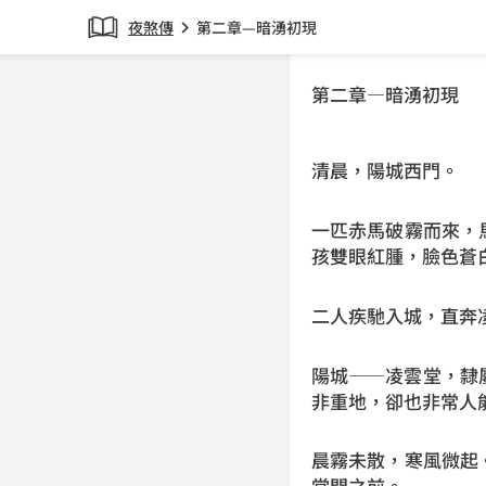
夜煞傳
第二章—暗湧初現
chevron_right
第二章—暗湧初現
清晨，陽城西門。
一匹赤馬破霧而來，
孩雙眼紅腫，臉色蒼
二人疾馳入城，直奔
陽城——凌雲堂，隸
非重地，卻也非常人
晨霧未散，寒風微起
堂門之前。