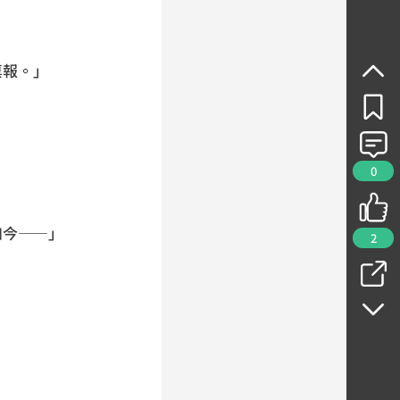
稟報。」
0
如今——」
2