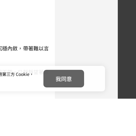
沉穩內斂，帶著難以言
哭不鬧，只靜靜望著眾
方 Cookie，
我同意