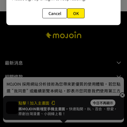
Cancel
OK
最新消息
相關條款
MOJOIN
採用網站分析技術為您帶來更優質的使用體驗，若您點
聯絡我們
選 "我同意" 或繼續瀏覽本網站，即表示您同意我們使用第三方
Cookie，欲瞭解更多資訊請見
隱私權政策
。
點擊
加入主畫面
今日不再顯示
將MOJOIN新增至手機主畫面，
快速點開，BL、
百合
、戀愛，
我同意
原創台灣漫畫、小說線上看！
© 2024 gamania Digital Entertainment Co., Ltd.