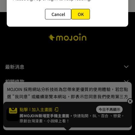
Cancel
OK
最新消息
相關條款
MOJOIN
採用網站分析技術為您帶來更優質的使用體驗，若您點
聯絡我們
選 "我同意" 或繼續瀏覽本網站，即表示您同意我們使用第三方
Cookie，欲瞭解更多資訊請見
隱私權政策
。
點擊
加入主畫面
今日不再顯示
將MOJOIN新增至手機主畫面，
快速點開，BL、
百合
、戀愛，
我同意
原創台灣漫畫、小說線上看！
© 2024 gamania Digital Entertainment Co., Ltd.