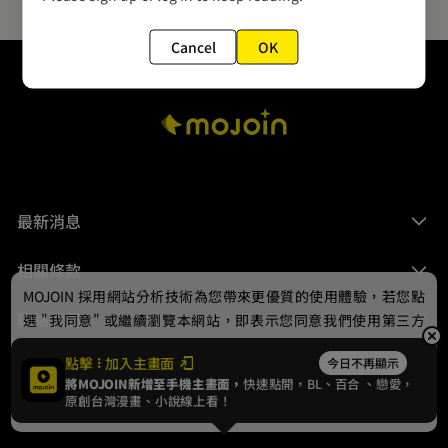
Cancel
OK
最新消息
相關條款
MOJOIN
採用網站分析技術為您帶來更優質的使用體驗，若您點
聯絡我們
選 "我同意" 或繼續瀏覽本網站，即表示您同意我們使用第三方
Cookie，欲瞭解更多資訊請見
隱私權政策
。
點擊
加入主畫面
今日不再顯示
將MOJOIN新增至手機主畫面，
快速點開，BL、
百合
、戀愛，
我同意
原創台灣漫畫、小說線上看！
© 2024 gamania Digital Entertainment Co., Ltd.