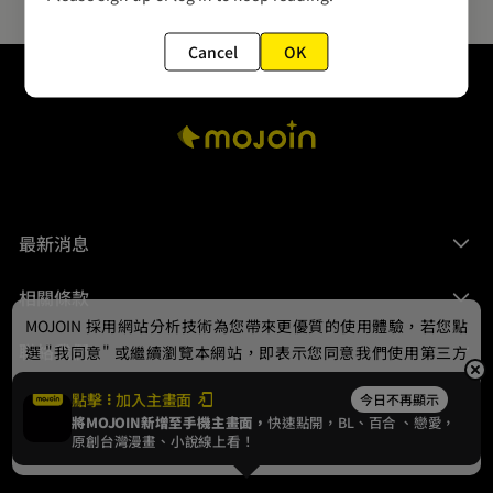
Cancel
OK
最新消息
相關條款
MOJOIN
採用網站分析技術為您帶來更優質的使用體驗，若您點
聯絡我們
選 "我同意" 或繼續瀏覽本網站，即表示您同意我們使用第三方
Cookie，欲瞭解更多資訊請見
隱私權政策
。
點擊
加入主畫面
今日不再顯示
將MOJOIN新增至手機主畫面，
快速點開，BL、
百合
、戀愛，
我同意
原創台灣漫畫、小說線上看！
© 2024 gamania Digital Entertainment Co., Ltd.