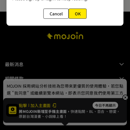
Cancel
OK
最新消息
相關條款
MOJOIN
採用網站分析技術為您帶來更優質的使用體驗，若您點
聯絡我們
選 "我同意" 或繼續瀏覽本網站，即表示您同意我們使用第三方
Cookie，欲瞭解更多資訊請見
隱私權政策
。
點擊
加入主畫面
今日不再顯示
將MOJOIN新增至手機主畫面，
快速點開，BL、
百合
、戀愛，
我同意
原創台灣漫畫、小說線上看！
© 2024 gamania Digital Entertainment Co., Ltd.