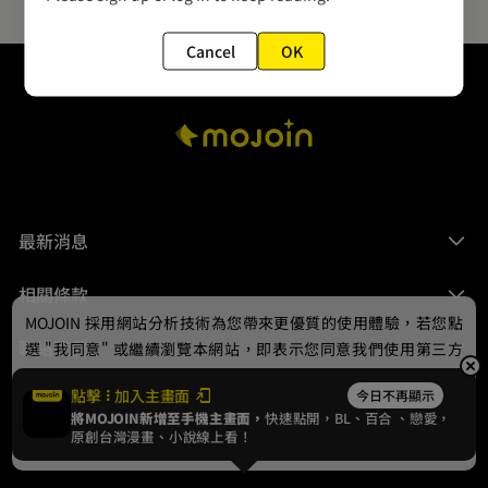
Cancel
OK
最新消息
相關條款
MOJOIN
採用網站分析技術為您帶來更優質的使用體驗，若您點
聯絡我們
選 "我同意" 或繼續瀏覽本網站，即表示您同意我們使用第三方
Cookie，欲瞭解更多資訊請見
隱私權政策
。
點擊
加入主畫面
今日不再顯示
將MOJOIN新增至手機主畫面，
快速點開，BL、
百合
、戀愛，
我同意
原創台灣漫畫、小說線上看！
© 2024 gamania Digital Entertainment Co., Ltd.