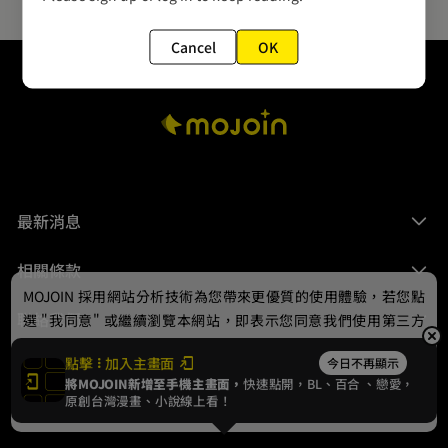
Cancel
OK
最新消息
相關條款
MOJOIN
採用網站分析技術為您帶來更優質的使用體驗，若您點
聯絡我們
選 "我同意" 或繼續瀏覽本網站，即表示您同意我們使用第三方
Cookie，欲瞭解更多資訊請見
隱私權政策
。
點擊
加入主畫面
今日不再顯示
將MOJOIN新增至手機主畫面，
快速點開，BL、
百合
、戀愛，
我同意
原創台灣漫畫、小說線上看！
© 2024 gamania Digital Entertainment Co., Ltd.