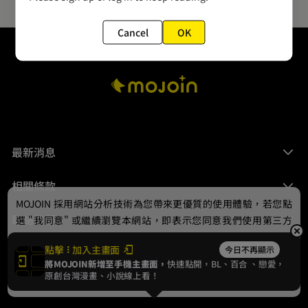
Cancel
OK
最新消息
相關條款
MOJOIN
採用網站分析技術為您帶來更優質的使用體驗，若您點
聯絡我們
選 "我同意" 或繼續瀏覽本網站，即表示您同意我們使用第三方
Cookie，欲瞭解更多資訊請見
隱私權政策
。
點擊
加入主畫面
今日不再顯示
將MOJOIN新增至手機主畫面，
快速點開，BL、
百合
、戀愛，
我同意
原創台灣漫畫、小說線上看！
© 2024 gamania Digital Entertainment Co., Ltd.