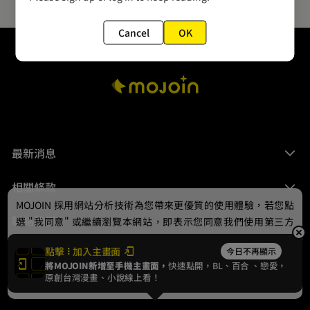
Cancel
OK
最新消息
相關條款
MOJOIN
採用網站分析技術為您帶來更優質的使用體驗，若您點
聯絡我們
選 "我同意" 或繼續瀏覽本網站，即表示您同意我們使用第三方
Cookie，欲瞭解更多資訊請見
隱私權政策
。
點擊
加入主畫面
今日不再顯示
將MOJOIN新增至手機主畫面，
快速點開，BL、
百合
、戀愛，
我同意
原創台灣漫畫、小說線上看！
© 2024 gamania Digital Entertainment Co., Ltd.