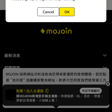
Cancel
OK
最新消息
相關條款
MOJOIN
採用網站分析技術為您帶來更優質的使用體驗，若您點
聯絡我們
選 "我同意" 或繼續瀏覽本網站，即表示您同意我們使用第三方
Cookie，欲瞭解更多資訊請見
隱私權政策
。
點擊
加入主畫面
今日不再顯示
將MOJOIN新增至手機主畫面，
快速點開，BL、
百合
、戀愛，
我同意
原創台灣漫畫、小說線上看！
© 2024 gamania Digital Entertainment Co., Ltd.