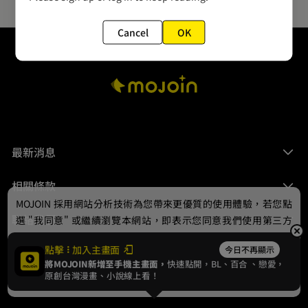
Cancel
OK
最新消息
相關條款
MOJOIN
採用網站分析技術為您帶來更優質的使用體驗，若您點
聯絡我們
選 "我同意" 或繼續瀏覽本網站，即表示您同意我們使用第三方
Cookie，欲瞭解更多資訊請見
隱私權政策
。
點擊
加入主畫面
今日不再顯示
將MOJOIN新增至手機主畫面，
快速點開，BL、
百合
、戀愛，
我同意
原創台灣漫畫、小說線上看！
© 2024 gamania Digital Entertainment Co., Ltd.