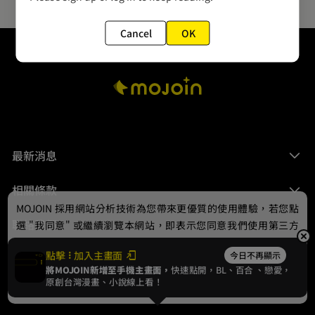
Cancel
OK
最新消息
相關條款
MOJOIN
採用網站分析技術為您帶來更優質的使用體驗，若您點
聯絡我們
選 "我同意" 或繼續瀏覽本網站，即表示您同意我們使用第三方
Cookie，欲瞭解更多資訊請見
隱私權政策
。
點擊
加入主畫面
今日不再顯示
將MOJOIN新增至手機主畫面，
快速點開，BL、
百合
、戀愛，
我同意
原創台灣漫畫、小說線上看！
© 2024 gamania Digital Entertainment Co., Ltd.